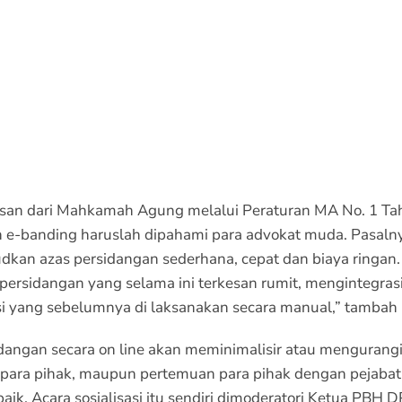
san dari Mahkamah Agung melalui Peraturan MA No. 1 Ta
un e-banding haruslah dipahami para advokat muda. Pasalny
an azas persidangan sederhana, cepat dan biaya ringan. 
persidangan yang selama ini terkesan rumit, mengintegras
si yang sebelumnya di laksanakan secara manual,” tambah
idangan secara on line akan meminimalisir atau mengurang
 para pihak, maupun pertemuan para pihak dengan pejabat
ik. Acara sosialisasi itu sendiri dimoderatori Ketua PBH 