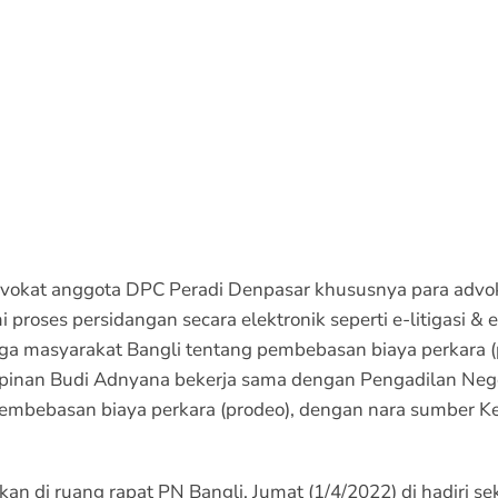
okat anggota DPC Peradi Denpasar khususnya para advok
roses persidangan secara elektronik seperti e-litigasi &
ga masyarakat Bangli tentang pembebasan biaya perkara (
nan Budi Adnyana bekerja sama dengan Pengadilan Negeri
pembebasan biaya perkara (prodeo), dengan nara sumber Ket
an di ruang rapat PN Bangli, Jumat (1/4/2022) di hadiri seki